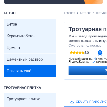
БЕТОН
Главная
Каталог
Тротуар
Бетон
Тротуарная 
Керамзитобетон
Мы — завод-производите
можете заказать плитку
типа производства — как
Смотреть полностью
Цемент
вибропрессованную, а т
5.0
быть выполнены по инд
нужной толщиной, оттен
Нас выбирают на
Цементный раствор
Гарант
Яндекс.Картах
качеств
представлен примерный
ориентировочные цены, 
Показать ещё
уточнения наличия реко
менеджеру завода.
ТРОТУАРНАЯ ПЛИТКА
Тротуарная плитка
СКАЧАТЬ ПРАЙС-ЛИС