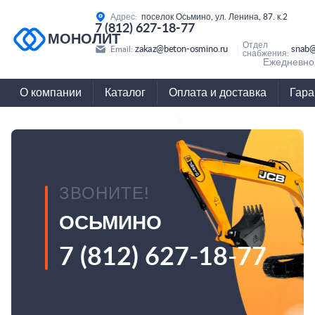
Адрес:
поселок Осьмино, ул. Ленина, 87. к.2
7 (812) 627-18-77
МОНОЛИТ
Отдел
zakaz@beton-osmino.ru
snab@
Email:
снабжения:
Ежедневно 
О компании
Каталог
Оплата и доставка
Гара
ЗВОНИТЕ!
ОСЬМИНО
7 (812) 627-18-77