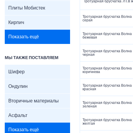
Тротуарная брусчатка 7П.8 
Плиты Мобистек
Тротуарная брусчатка Волна
серая
Кирпич
Тротуарная брусчатка Волна
Показать ещё
бежевая
Тротуарная брусчатка Волна
черная
МЫ ТАКЖЕ ПОСТАВЛЯЕМ
Тротуарная брусчатка Волна
Шифер
коричнева
Тротуарная брусчатка Волна
Ондулин
красная
Вторичные материалы
Тротуарная брусчатка Волна
зеленая
Асфальт
Тротуарная брусчатка Волна
желтая
Показать ещё