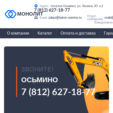
Адрес:
поселок Осьмино, ул. Ленина, 87. к.2
7 (812) 627-18-77
МОНОЛИТ
Отдел
zakaz@beton-osmino.ru
snab@
Email:
снабжения:
Ежедневно 
О компании
Каталог
Оплата и доставка
Гара
ЗВОНИТЕ!
ОСЬМИНО
7 (812) 627-18-77