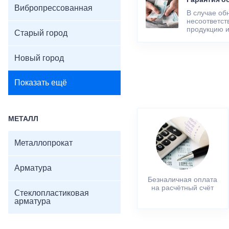
Гарантия о
Вибропрессованная
В случае об
несоответст
продукцию и
Старый город
Новый город
Показать ещё
МЕТАЛЛ
Металлопрокат
Арматура
Безналичная оплата
на расчётный счёт
Cтеклопластиковая
арматура