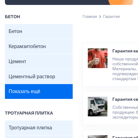
БЕТОН
Главная
Гарантии
Бетон
Керамзитобетон
Гарантия к
Наша продук
Цемент
собственной
Материалы, 
подтвержден
Цементный раствор
стандартам 
Показать ещё
Гарантия с
Собственный
продукцию б
ТРОТУАРНАЯ ПЛИТКА
экспедиторы
Тротуарная плитка