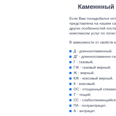
Каменнный у
Если Вам понадобился опто
представлена на нашем сайт
других особенностей пост
комплексом услуг по логис
В зависимости от свойств 
Д - длиннопламенный;
ДГ - длиннопламенно-га
Г - газовый;
ГЖ - газовый жирный;
Ж - жирный;
КЖ - коксовый жирный;
К - коксовый;
ОС - отощенный спекаю
Т - тощий;
СС - слабоспекающийся
ПА - полуантрацит;
А - антрацит.