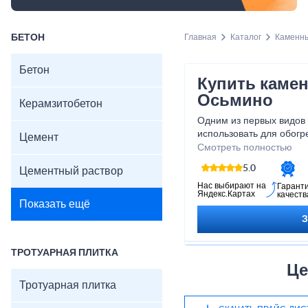
БЕТОН
Главная
Каталог
Каменны
Бетон
Купить камен
Осьмино
Керамзитобетон
Одним из первых видов 
использовать для обогре
Цемент
Этот материал до сих по
Смотреть полностью
несмотря на широкое вн
5.0
Цементный раствор
энергии, поэтому в наш
каменный уголь в Осьми
Нас выбирают на
Гарант
Яндекс.Картах
качеств
Показать ещё
ТРОТУАРНАЯ ПЛИТКА
Це
Тротуарная плитка