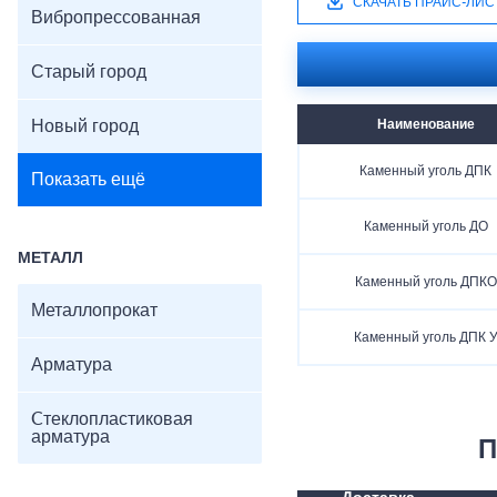
СКАЧАТЬ ПРАЙС-ЛИС
Вибропрессованная
Старый город
Новый город
Наименование
Каменный уголь ДПК
Показать ещё
Каменный уголь ДО
МЕТАЛЛ
Каменный уголь ДПКО
Металлопрокат
Каменный уголь ДПК 
Арматура
Cтеклопластиковая
арматура
П