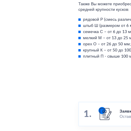
Также Вы можете приобрес
средней крупности кусков:
рядовой Р (смесь разли
штыб Ш (размером от 6 
семечка С – от 6 до 13 
мелкий М – от 13 до 25 
орех О – от 26 до 50 мм;
крупный К – от 50 до 10
плитный П - свыше 100 
Заяв
Остав