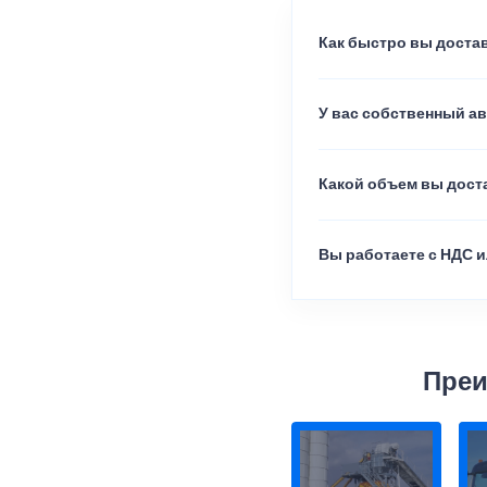
Как быстро вы достав
У вас собственный а
Какой объем вы доста
Вы работаете с НДС и
Преи