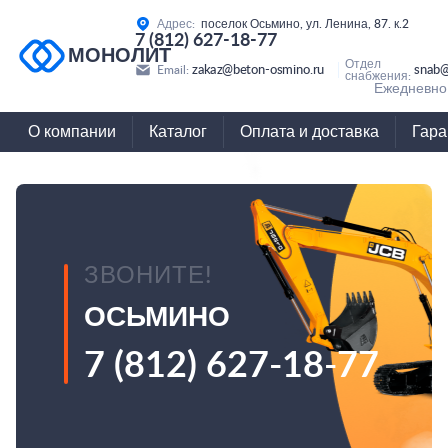
Адрес:
поселок Осьмино, ул. Ленина, 87. к.2
7 (812) 627-18-77
МОНОЛИТ
Отдел
zakaz@beton-osmino.ru
snab@
Email:
снабжения:
Ежедневно 
О компании
Каталог
Оплата и доставка
Гара
ЗВОНИТЕ!
ОСЬМИНО
7 (812) 627-18-77